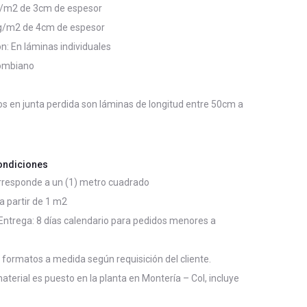
g/m2 de 3cm de espesor
g/m2 de 4cm de espesor
n: En láminas individuales
lombiano
s en junta perdida son láminas de longitud entre 50cm a
ondiciones
orresponde a un (1) metro cuadrado
 partir de 1 m2
ntrega: 8 días calendario para pedidos menores a
formatos a medida según requisición del cliente.
aterial es puesto en la planta en Montería – Col, incluye