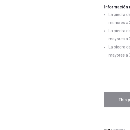
Información 
La piedra d
menores a 
La piedra d
mayores a 
La piedra d
mayores a 3
This p