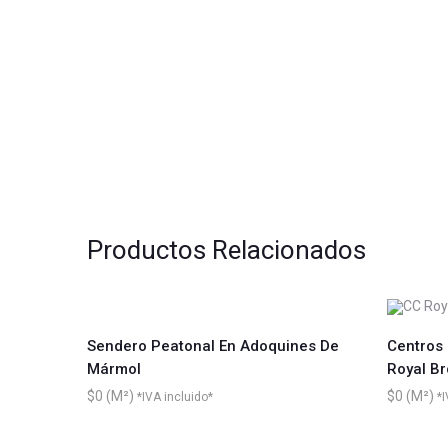
Productos Relacionados
Sendero Peatonal En Adoquines De
Centros
Mármol
Royal B
$
0
$
0
*IVA incluido*
*I