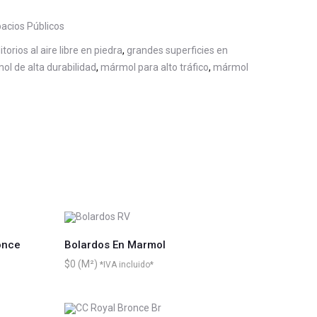
acios Públicos
itorios al aire libre en piedra
,
grandes superficies en
l de alta durabilidad
,
mármol para alto tráfico
,
mármol
once
Bolardos En Marmol
$
0
*IVA incluido*