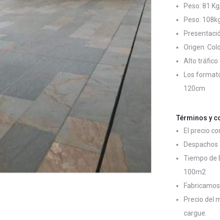
Peso: 81 K
Peso: 108k
Presentació
Origen: Co
Alto tráfico
Los formato
120cm
Términos y c
El precio c
Despachos a
Tiempo de E
100m2
Fabricamos 
Precio del m
cargue.