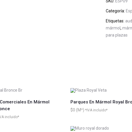
SKU:
ESP09
Categoría:
Esp
Etiquetas:
aud
mármol
,
mármo
para plazas
 Comerciales En Mármol
Parques En Mármol Royal Br
ronce
$
0
*IVA incluido*
VA incluido*