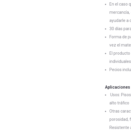
En el caso 
mercancía,
ayudarle a 
30 días par
Forma de pa
vez el mate
El producto
individuale
Pecios incl
Aplicaciones 
 Usos: Piso
alto tráfico
Otras caract
porosidad, f
Resistente 